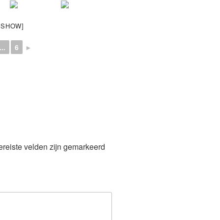
ESHOW]
...
6
►
ereiste velden zijn gemarkeerd