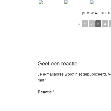
[SHOW AS SLID
◄
1
2
3
4
Geef een reactie
Je e-mailadres wordt niet gepubliceerd.
V
met
*
Reactie
*