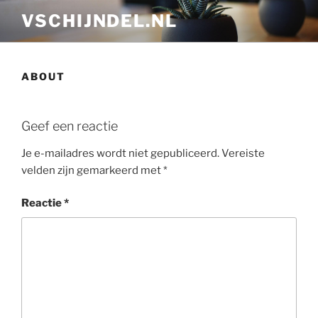
Ga
VSCHIJNDEL.NL
naar
de
inhoud
ABOUT
Geef een reactie
Je e-mailadres wordt niet gepubliceerd.
Vereiste
velden zijn gemarkeerd met
*
Reactie
*